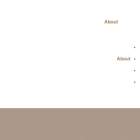
Home
About
Portfolio
Contact Us
Home
About
Portfolio
Contact Us